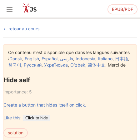
EPUB/PDF
retour au cours
Ce contenu n'est disponible que dans les langues suivantes
:
Dansk
,
English
,
Español
,
فارسی
,
Indonesia
,
Italiano
,
日本語
,
한국어
,
Русский
,
Українська
,
Oʻzbek
,
简体中文
. Merci de
Hide self
importance: 5
Create a button that hides itself on click.
Like this:
solution