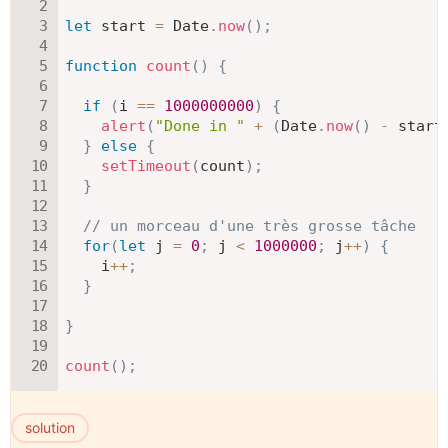
let
 start 
=
 Date
.
now
(
)
;
function
count
(
)
{
if
(
i 
==
1000000000
)
{
alert
(
"Done in "
+
(
Date
.
now
(
)
-
 start
}
else
{
setTimeout
(
count
)
;
}
// un morceau d'une très grosse tâche
for
(
let
 j 
=
0
;
 j 
<
1000000
;
 j
++
)
{
    i
++
;
}
}
count
(
)
;
solution