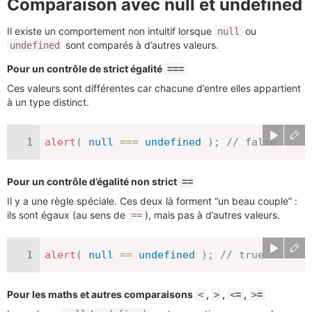
Comparaison avec null et undefined
Il existe un comportement non intuitif lorsque
ou
null
sont comparés à d’autres valeurs.
undefined
Pour un contrôle de strict égalité
===
Ces valeurs sont différentes car chacune d’entre elles appartient
à un type distinct.
alert
(
null
===
undefined
)
;
// false
Pour un contrôle d’égalité non strict
==
Il y a une règle spéciale. Ces deux là forment “un beau couple” :
ils sont égaux (au sens de
), mais pas à d’autres valeurs.
==
alert
(
null
==
undefined
)
;
// true
Pour les maths et autres comparaisons
,
,
,
<
>
<=
>=