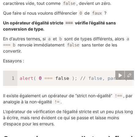
caractères vide, tout comme
, devient un zéro.
false
Que faire si nous voulons différencier
de
?
0
faux
Un opérateur d’égalité stricte
vérifie l’égalité sans
===
conversion de type.
En d’autres termes, si
et
sont de types différents, alors
a
b
a
renvoie immédiatement
sans tenter de les
=== b
false
convertir.
Essayons :
alert
(
0
===
false
)
;
// false, parce que 
Il existe également un opérateur de “strict non-égalité”
, par
!==
analogie à la non-égalité
.
!=
L’opérateur de vérification de l’égalité stricte est un peu plus long
à écrire, mais rend évident ce qui se passe et laisse moins
d’espace pour les erreurs.