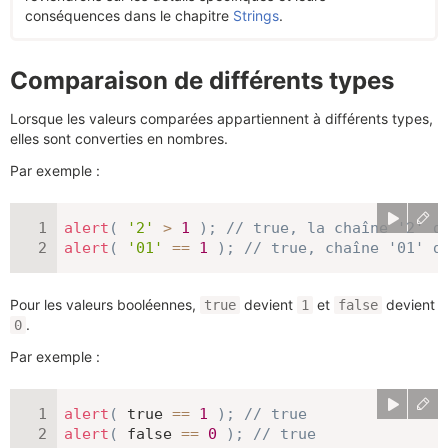
conséquences dans le chapitre
Strings
.
Comparaison de différents types
Lorsque les valeurs comparées appartiennent à différents types,
elles sont converties en nombres.
Par exemple :
alert
(
'2'
>
1
)
;
// true, la chaîne '2' d
alert
(
'01'
==
1
)
;
// true, chaîne '01' d
Pour les valeurs booléennes,
devient
et
devient
true
1
false
.
0
Par exemple :
alert
(
true
==
1
)
;
// true
alert
(
false
==
0
)
;
// true