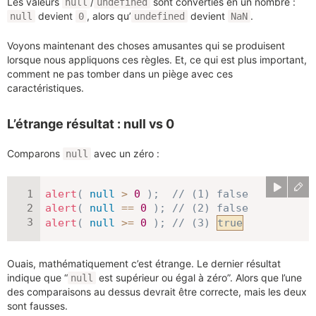
Les valeurs
/
sont converties en un nombre :
null
undefined
devient
, alors qu’
devient
.
null
0
undefined
NaN
Voyons maintenant des choses amusantes qui se produisent
lorsque nous appliquons ces règles. Et, ce qui est plus important,
comment ne pas tomber dans un piège avec ces
caractéristiques.
L’étrange résultat : null vs 0
Comparons
avec un zéro :
null
alert
(
null
>
0
)
;
// (1) false
alert
(
null
==
0
)
;
// (2) false
alert
(
null
>=
0
)
;
// (3) 
true
Ouais, mathématiquement c’est étrange. Le dernier résultat
indique que “
est supérieur ou égal à zéro”. Alors que l’une
null
des comparaisons au dessus devrait être correcte, mais les deux
sont fausses.