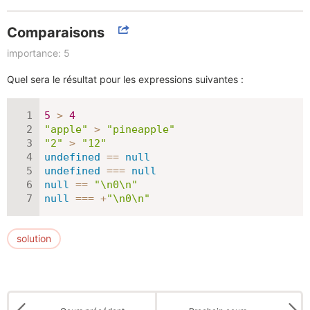
Comparaisons
importance: 5
Quel sera le résultat pour les expressions suivantes :
5
>
4
"apple"
>
"pineapple"
"2"
>
"12"
undefined
==
null
undefined
===
null
null
==
"\n0\n"
null
===
+
"\n0\n"
solution