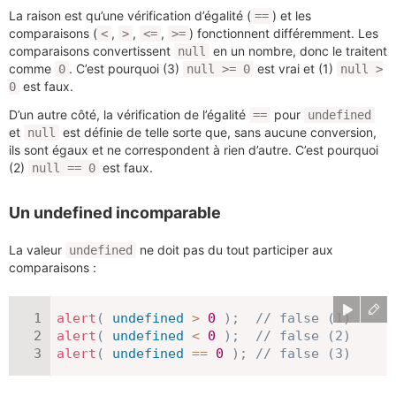
La raison est qu’une vérification d’égalité (
) et les
==
comparaisons (
,
,
,
) fonctionnent différemment. Les
<
>
<=
>=
comparaisons convertissent
en un nombre, donc le traitent
null
comme
. C’est pourquoi (3)
est vrai et (1)
0
null >= 0
null >
est faux.
0
D’un autre côté, la vérification de l’égalité
pour
==
undefined
et
est définie de telle sorte que, sans aucune conversion,
null
ils sont égaux et ne correspondent à rien d’autre. C’est pourquoi
(2)
est faux.
null == 0
Un undefined incomparable
La valeur
ne doit pas du tout participer aux
undefined
comparaisons :
alert
(
undefined
>
0
)
;
// false (1)
alert
(
undefined
<
0
)
;
// false (2)
alert
(
undefined
==
0
)
;
// false (3)