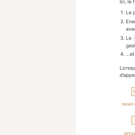
Ici, le 
La 
Ensu
ave
Le
gest
…et 
Lorsqu
d’appe