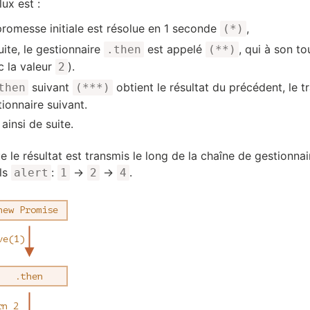
flux est :
promesse initiale est résolue en 1 seconde
,
(*)
ite, le gestionnaire
est appelé
, qui à son t
.then
(**)
c la valeur
).
2
suivant
obtient le résultat du précédent, le t
then
(***)
ionnaire suivant.
ainsi de suite.
e le résultat est transmis le long de la chaîne de gestionn
ls
:
→
→
.
alert
1
2
4