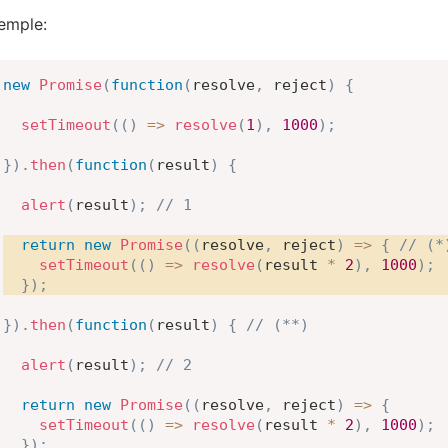
emple:
new
Promise
(
function
(
resolve
,
 reject
)
{
setTimeout
(
(
)
=>
resolve
(
1
)
,
1000
)
;
}
)
.
then
(
function
(
result
)
{
alert
(
result
)
;
// 1
return
new
Promise
(
(
resolve
,
 reject
)
=>
{
// (*
setTimeout
(
(
)
=>
resolve
(
result 
*
2
)
,
1000
)
;
}
)
;
}
)
.
then
(
function
(
result
)
{
// (**)
alert
(
result
)
;
// 2
return
new
Promise
(
(
resolve
,
 reject
)
=>
{
setTimeout
(
(
)
=>
resolve
(
result 
*
2
)
,
1000
)
;
}
)
;