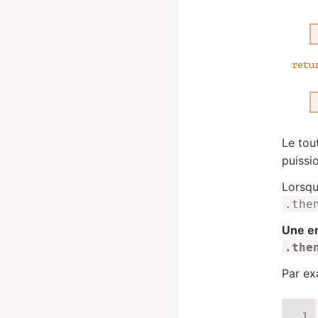
Le tou
puissi
Lorsqu
.the
Une er
.the
Par ex