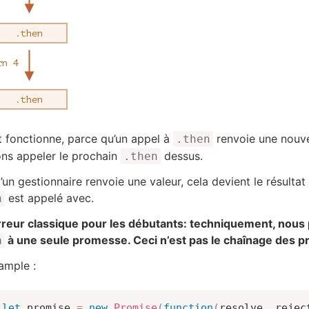
t fonctionne, parce qu’un appel à
renvoie une nouve
.then
ons appeler le prochain
dessus.
.then
’un gestionnaire renvoie une valeur, cela devient le résulta
est appelé avec.
n
reur classique pour les débutants: techniquement, nous
à une seule promesse. Ceci n’est pas le chaînage des 
n
ample :
let
 promise 
=
new
Promise
(
function
(
resolve
,
 rejec