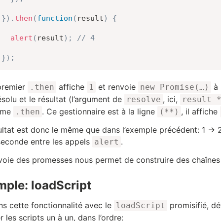
}
)
.
then
(
function
(
result
)
{
alert
(
result
)
;
// 4
}
)
;
 premier
affiche
et renvoie
à 
.then
1
new Promise(…)
ésolu et le résultat (l’argument de
, ici,
resolve
result 
ème
. Ce gestionnaire est à la ligne
, il affiche
.then
(**)
ultat est donc le même que dans l’exemple précédent: 1 → 
seconde entre les appels
.
alert
voie des promesses nous permet de construire des chaînes 
ple: loadScript
ons cette fonctionnalité avec le
promisifié, dé
loadScript
 les scripts un à un, dans l’ordre: