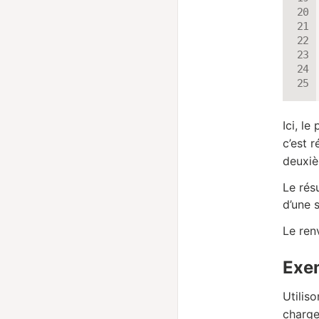
Ici, le
c’est r
deuxi
Le rés
d’une 
Le ren
Exem
Utilis
charger