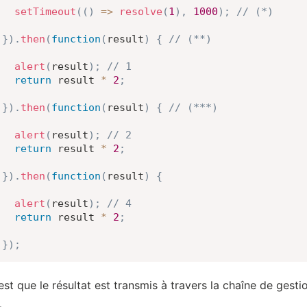
setTimeout
(
(
)
=>
resolve
(
1
)
,
1000
)
;
// (*)
}
)
.
then
(
function
(
result
)
{
// (**)
alert
(
result
)
;
// 1
return
 result 
*
2
;
}
)
.
then
(
function
(
result
)
{
// (***)
alert
(
result
)
;
// 2
return
 result 
*
2
;
}
)
.
then
(
function
(
result
)
{
alert
(
result
)
;
// 4
return
 result 
*
2
;
}
)
;
 est que le résultat est transmis à travers la chaîne de gest