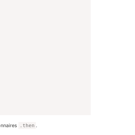
ionnaires
.
.then