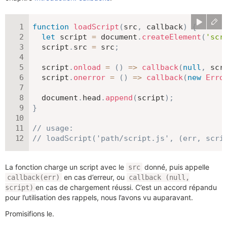
function
loadScript
(
src
,
 callback
)
{
let
 script 
=
 document
.
createElement
(
'scr
  script
.
src 
=
 src
;
  script
.
onload
=
(
)
=>
callback
(
null
,
 scr
  script
.
onerror
=
(
)
=>
callback
(
new
Erro
  document
.
head
.
append
(
script
)
;
}
// usage:
// loadScript('path/script.js', (err, scri
La fonction charge un script avec le
donné, puis appelle
src
en cas d’erreur, ou
callback(err)
callback (null,
en cas de chargement réussi. C’est un accord répandu
script)
pour l’utilisation des rappels, nous l’avons vu auparavant.
Promisifions le.