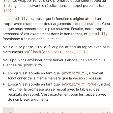
. Ce wrapper renvoie une promesse et transmet l’appel au
(*)
d’origine, en suivant le résultat dans le rappel personnalisé
f
.
(**)
Ici,
suppose que la fonction d’origine attend un
promisify
rappel avec exactement deux arguments
. C’est
(err, result)
ce que nous rencontrons le plus souvent. Ensuite, notre rappel
personnalisé est exactement dans le bon format, et
promisify
fonctionne très bien dans un tel cas.
Mais que se passe-t-il si le
original attend un rappel avec plus
f
d’arguments
?
callback(err, res1, res2, ...)
Nous pouvons améliorer notre helper. Faisons une version plus
avancée de
.
promisify
Lorsqu’il est appelé en tant que
, il devrait
promisify(f)
fonctionner de la même manière que la version ci-dessus.
Lorsqu’il est appelé en tant que
, il doit
promisify(f, true)
retourner la promesse qui se résout avec le tableau des
résultats de rappel. C’est exactement pour les rappels avec
de nombreux arguments.