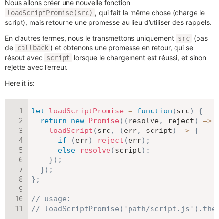
Nous allons créer une nouvelle fonction
, qui fait la même chose (charge le
loadScriptPromise(src)
script), mais retourne une promesse au lieu d’utiliser des rappels.
En d’autres termes, nous le transmettons uniquement
(pas
src
de
) et obtenons une promesse en retour, qui se
callback
résout avec
lorsque le chargement est réussi, et sinon
script
rejette avec l’erreur.
Here it is:
let
loadScriptPromise
=
function
(
src
)
{
return
new
Promise
(
(
resolve
,
 reject
)
=>
loadScript
(
src
,
(
err
,
 script
)
=>
{
if
(
err
)
reject
(
err
)
;
else
resolve
(
script
)
;
}
)
;
}
)
;
}
;
// usage:
// loadScriptPromise('path/script.js').the