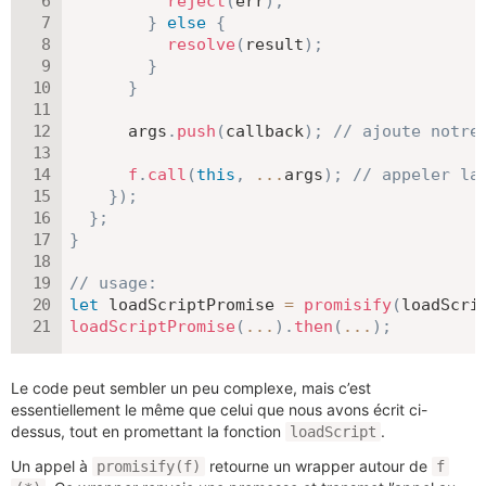
reject
(
err
)
;
}
else
{
resolve
(
result
)
;
}
}
      args
.
push
(
callback
)
;
// ajoute notre
f
.
call
(
this
,
...
args
)
;
// appeler la
}
)
;
}
;
}
// usage:
let
 loadScriptPromise 
=
promisify
(
loadScri
loadScriptPromise
(
...
)
.
then
(
...
)
;
Le code peut sembler un peu complexe, mais c’est
essentiellement le même que celui que nous avons écrit ci-
dessus, tout en promettant la fonction
.
loadScript
Un appel à
retourne un wrapper autour de
promisify(f)
f