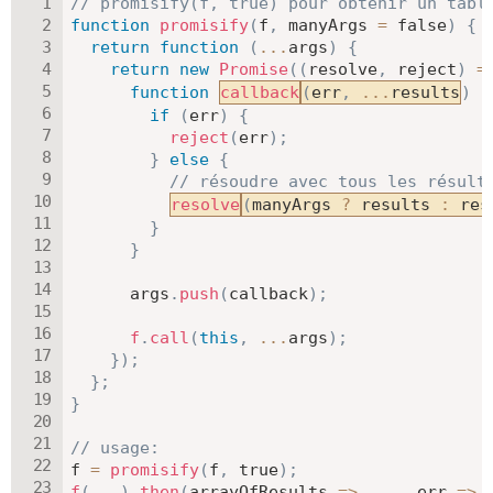
// promisify(f, true) pour obtenir un tabl
function
promisify
(
f
,
 manyArgs 
=
false
)
{
return
function
(
...
args
)
{
return
new
Promise
(
(
resolve
,
 reject
)
=
function
callback
(
err
,
...
results
)
{
if
(
err
)
{
reject
(
err
)
;
}
else
{
// résoudre avec tous les résult
resolve
(
manyArgs 
?
 results 
:
 res
}
}
      args
.
push
(
callback
)
;
f
.
call
(
this
,
...
args
)
;
}
)
;
}
;
}
// usage:
f 
=
promisify
(
f
,
true
)
;
f
(
...
)
.
then
(
arrayOfResults
=>
...
,
err
=>