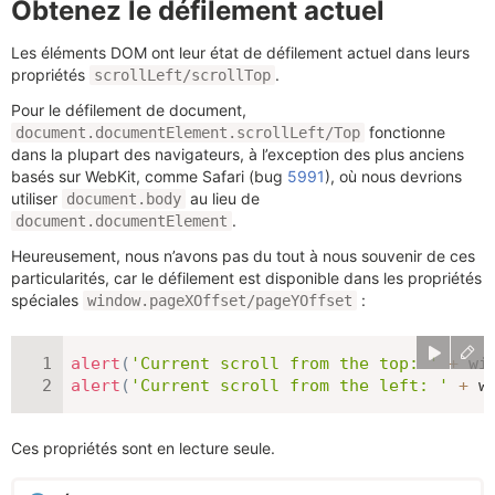
Obtenez le défilement actuel
Les éléments DOM ont leur état de défilement actuel dans leurs
propriétés
.
scrollLeft/scrollTop
Pour le défilement de document,
fonctionne
document.documentElement.scrollLeft/Top
dans la plupart des navigateurs, à l’exception des plus anciens
basés sur WebKit, comme Safari (bug
5991
), où nous devrions
utiliser
au lieu de
document.body
.
document.documentElement
Heureusement, nous n’avons pas du tout à nous souvenir de ces
particularités, car le défilement est disponible dans les propriétés
spéciales
:
window.pageXOffset/pageYOffset
alert
(
'Current scroll from the top: '
+
 wi
alert
(
'Current scroll from the left: '
+
 w
Ces propriétés sont en lecture seule.