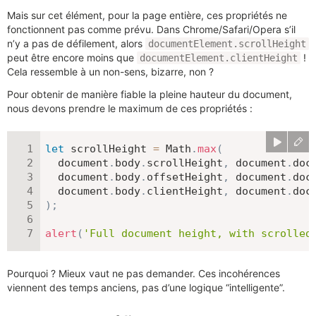
Mais sur cet élément, pour la page entière, ces propriétés ne
fonctionnent pas comme prévu. Dans Chrome/Safari/Opera s’il
n’y a pas de défilement, alors
documentElement.scrollHeight
peut être encore moins que
!
documentElement.clientHeight
Cela ressemble à un non-sens, bizarre, non ?
Pour obtenir de manière fiable la pleine hauteur du document,
nous devons prendre le maximum de ces propriétés :
let
 scrollHeight 
=
 Math
.
max
(
  document
.
body
.
scrollHeight
,
 document
.
doc
  document
.
body
.
offsetHeight
,
 document
.
doc
  document
.
body
.
clientHeight
,
 document
.
doc
)
;
alert
(
'Full document height, with scrolled
Pourquoi ? Mieux vaut ne pas demander. Ces incohérences
viennent des temps anciens, pas d’une logique “intelligente”.