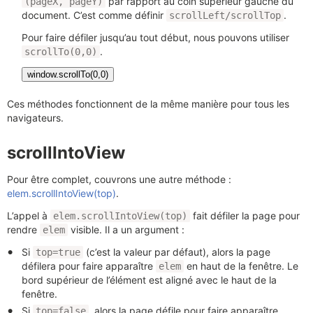
par rapport au coin supérieur gauche du
(pageX, pageY)
document. C’est comme définir
.
scrollLeft/scrollTop
Pour faire défiler jusqu’au tout début, nous pouvons utiliser
.
scrollTo(0,0)
window.scrollTo(0,0)
Ces méthodes fonctionnent de la même manière pour tous les
navigateurs.
scrollIntoView
Pour être complet, couvrons une autre méthode :
elem.scrollIntoView(top)
.
L’appel à
fait défiler la page pour
elem.scrollIntoView(top)
rendre
visible. Il a un argument :
elem
Si
(c’est la valeur par défaut), alors la page
top=true
défilera pour faire apparaître
en haut de la fenêtre. Le
elem
bord supérieur de l’élément est aligné avec le haut de la
fenêtre.
Si
, alors la page défile pour faire apparaître
top=false