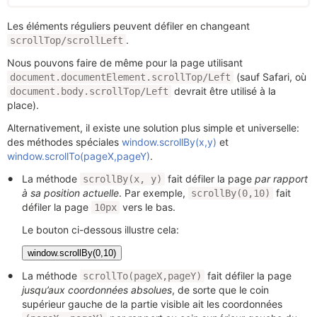
Les éléments réguliers peuvent défiler en changeant
.
scrollTop/scrollLeft
Nous pouvons faire de même pour la page utilisant
(sauf Safari, où
document.documentElement.scrollTop/Left
devrait être utilisé à la
document.body.scrollTop/Left
place).
Alternativement, il existe une solution plus simple et universelle:
des méthodes spéciales
window.scrollBy(x,y)
et
window.scrollTo(pageX,pageY)
.
La méthode
fait défiler la page
par rapport
scrollBy(x, y)
à sa position actuelle
. Par exemple,
fait
scrollBy(0,10)
défiler la page
vers le bas.
10px
Le bouton ci-dessous illustre cela:
window.scrollBy(0,10)
La méthode
fait défiler la page
scrollTo(pageX,pageY)
jusqu’aux coordonnées absolues
, de sorte que le coin
supérieur gauche de la partie visible ait les coordonnées