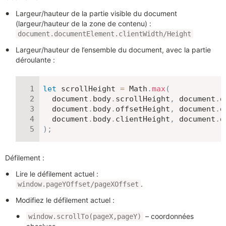
Largeur/hauteur de la partie visible du document
(largeur/hauteur de la zone de contenu) :
document.documentElement.clientWidth/Height
Largeur/hauteur de l’ensemble du document, avec la partie
déroulante :
let
 scrollHeight 
=
 Math
.
max
(
  document
.
body
.
scrollHeight
,
 document
.
d
  document
.
body
.
offsetHeight
,
 document
.
d
  document
.
body
.
clientHeight
,
 document
.
d
)
;
Défilement :
Lire le défilement actuel :
.
window.pageYOffset/pageXOffset
Modifiez le défilement actuel :
– coordonnées
window.scrollTo(pageX,pageY)