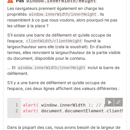
Pas
window.innerWidth/Height
Les navigateurs prennent également en charge les
propriétés
. Ils
window.innerWidth/innerHeight
ressemblent à ce que nous voulons, alors pourquoi ne pas
les utiliser à la place ?
S’il existe une barre de défilement et qu’elle occupe de
l’espace,
fournit la
clientWidth/clientHeight
largeur/hauteur sans elle (cela la soustrait). En d’autres
termes, elles renvoient la largeur/hauteur de la partie visible
du document, disponible pour le contenu.
… Et
inclut la barre de
window.innerWidth/innerHeight
défilement.
S’il y a une barre de défilement et qu’elle occupe de
l’espace, ces deux lignes affichent des valeurs différentes :
alert
(
 window
.
innerWidth 
)
;
// pleine lar
alert
(
 document
.
documentElement
.
clientWid
Dans la plupart des cas, nous avons besoin de la largeur de