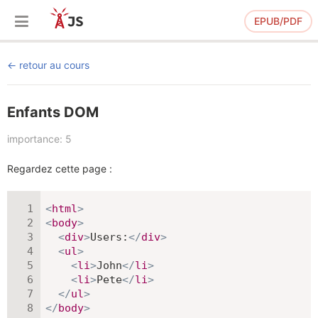
EPUB/PDF
retour au cours
Enfants DOM
importance: 5
Regardez cette page :
<
html
>
<
body
>
<
div
>
Users:
</
div
>
<
ul
>
<
li
>
John
</
li
>
<
li
>
Pete
</
li
>
</
ul
>
</
body
>