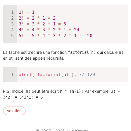
1
!
=
1
2
!
=
2
*
1
=
2
3
!
=
3
*
2
*
1
=
6
4
!
=
4
*
3
*
2
*
1
=
24
5
!
=
5
*
4
*
3
*
2
*
1
=
120
La tâche est d’écrire une fonction
qui calcule
factorial(n)
n!
en utilisant des appels récursifs.
alert
(
factorial
(
5
)
)
;
// 120
P.S. Indice:
peut être écrit
Par exemple:
n!
n * (n-1)!
3! =
3*2! = 3*2*1! = 6
solution
© 2007—2026 Ilya Kantor