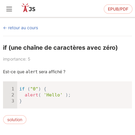
EPUB/PDF
retour au cours
if (une chaîne de caractères avec zéro)
importance: 5
Est-ce que
sera affiché ?
alert
if
(
"0"
)
{
alert
(
'Hello'
)
;
}
solution