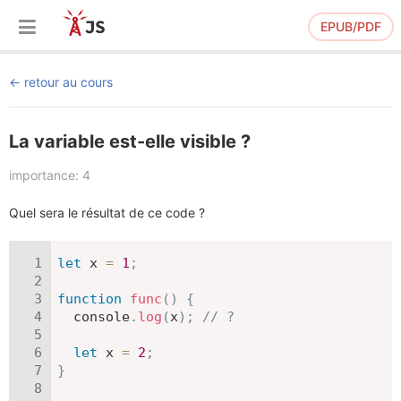
EPUB/PDF
retour au cours
La variable est-elle visible ?
importance: 4
Quel sera le résultat de ce code ?
let
 x 
=
1
;
function
func
(
)
{
  console
.
log
(
x
)
;
// ?
let
 x 
=
2
;
}