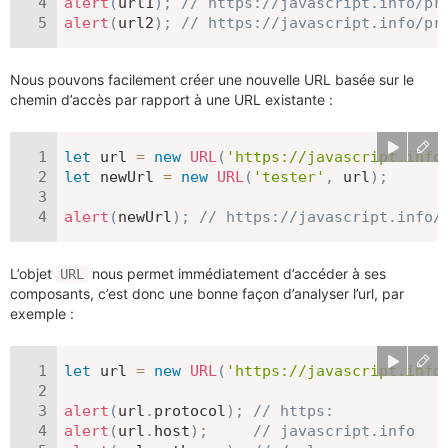
alert
(
url1
)
;
// https://javascript.info/pr
alert
(
url2
)
;
// https://javascript.info/pr
Nous pouvons facilement créer une nouvelle URL basée sur le
chemin d’accès par rapport à une URL existante :
let
 url 
=
new
URL
(
'https://javascript.info
let
 newUrl 
=
new
URL
(
'tester'
,
 url
)
;
alert
(
newUrl
)
;
// https://javascript.info/
L’objet
nous permet immédiatement d’accéder à ses
URL
composants, c’est donc une bonne façon d’analyser l’url, par
exemple :
let
 url 
=
new
URL
(
'https://javascript.info
alert
(
url
.
protocol
)
;
// https:
alert
(
url
.
host
)
;
// javascript.info