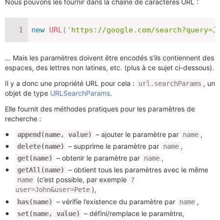
Nous pouvons les fournir dans la chaîne de caractères URL :
new
URL
(
'https://google.com/search?query=J
… Mais les paramètres doivent être encodés s’ils contiennent des
espaces, des lettres non latines, etc. (plus à ce sujet ci-dessous).
Il y a donc une propriété URL pour cela :
, un
url.searchParams
objet de type
URLSearchParams
.
Elle fournit des méthodes pratiques pour les paramètres de
recherche :
– ajouter le paramètre par
,
append(name, value)
name
– supprime le paramètre par
,
delete(name)
name
– obtenir le paramètre par
,
get(name)
name
– obtient tous les paramètres avec le même
getAll(name)
(c’est possible, par exemple
name
?
),
user=John&user=Pete
– vérifie l’existence du paramètre par
,
has(name)
name
– défini/remplace le paramètre,
set(name, value)