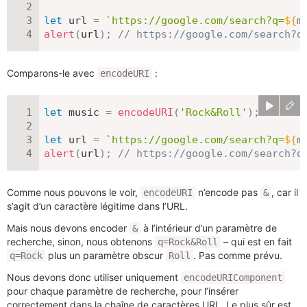
let
 url 
=
`
https://google.com/search?q=
${
m
alert
(
url
)
;
// https://google.com/search?q
Comparons-le avec
:
encodeURI
let
 music 
=
encodeURI
(
'Rock&Roll'
)
;
let
 url 
=
`
https://google.com/search?q=
${
m
alert
(
url
)
;
// https://google.com/search?q
Comme nous pouvons le voir,
n’encode pas
, car il
encodeURI
&
s’agit d’un caractère légitime dans l’URL.
Mais nous devons encoder
à l’intérieur d’un paramètre de
&
recherche, sinon, nous obtenons
– qui est en fait
q=Rock&Roll
plus un paramètre obscur
. Pas comme prévu.
q=Rock
Roll
Nous devons donc utiliser uniquement
encodeURIComponent
pour chaque paramètre de recherche, pour l’insérer
correctement dans la chaîne de caractères URL. Le plus sûr est