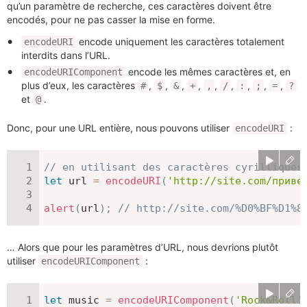
qu’un paramètre de recherche, ces caractères doivent être
encodés, pour ne pas casser la mise en forme.
encode uniquement les caractères totalement
encodeURI
interdits dans l’URL.
encode les mêmes caractères et, en
encodeURIComponent
plus d’eux, les caractères
,
,
,
,
,
,
,
,
,
#
$
&
+
,
/
:
;
=
?
et
.
@
Donc, pour une URL entière, nous pouvons utiliser
:
encodeURI
// en utilisant des caractères cyrilliques
let
 url 
=
encodeURI
(
'http://site.com/приве
alert
(
url
)
;
// http://site.com/%D0%BF%D1%8
… Alors que pour les paramètres d’URL, nous devrions plutôt
utiliser
:
encodeURIComponent
let
 music 
=
encodeURIComponent
(
'Rock&Roll'