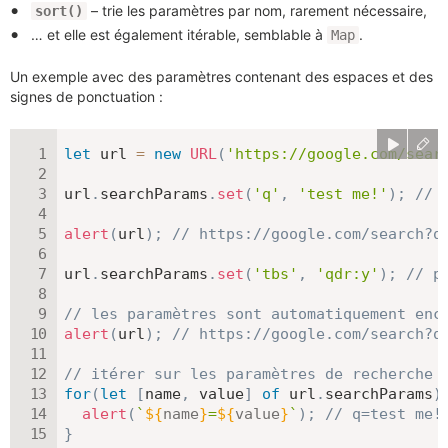
– trie les paramètres par nom, rarement nécessaire,
sort()
… et elle est également itérable, semblable à
.
Map
Un exemple avec des paramètres contenant des espaces et des
signes de ponctuation :
let
 url 
=
new
URL
(
'https://google.com/sear
url
.
searchParams
.
set
(
'q'
,
'test me!'
)
;
// 
alert
(
url
)
;
// https://google.com/search?q
url
.
searchParams
.
set
(
'tbs'
,
'qdr:y'
)
;
// p
// les paramètres sont automatiquement enc
alert
(
url
)
;
// https://google.com/search?q
// itérer sur les paramètres de recherche 
for
(
let
[
name
,
 value
]
of
 url
.
searchParams
)
alert
(
`
${
name
}
=
${
value
}
`
)
;
// q=test me!
}