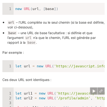
new
URL
(
url
,
[
base
]
)
– l’URL complète ou le seul chemin (si la base est définie,
url
voir ci-dessous),
– une URL de base facultative : si définie et que
base
l’argument
n’a que le chemin, l’URL est générée par
url
rapport à la
.
base
Par exemple :
let
 url 
=
new
URL
(
'https://javascript.info
Ces deux URL sont identiques :
let
 url1 
=
new
URL
(
'https://javascript.inf
let
 url2 
=
new
URL
(
'/profile/admin'
,
'http