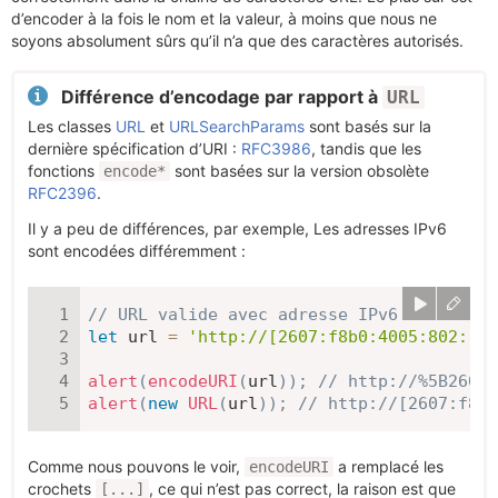
d’encoder à la fois le nom et la valeur, à moins que nous ne
soyons absolument sûrs qu’il n’a que des caractères autorisés.
Différence d’encodage par rapport à
URL
Les classes
URL
et
URLSearchParams
sont basés sur la
dernière spécification d’URI :
RFC3986
, tandis que les
fonctions
sont basées sur la version obsolète
encode*
RFC2396
.
Il y a peu de différences, par exemple, Les adresses IPv6
sont encodées différemment :
// URL valide avec adresse IPv6
let
 url 
=
'http://[2607:f8b0:4005:802::10
alert
(
encodeURI
(
url
)
)
;
// http://%5B2607:
alert
(
new
URL
(
url
)
)
;
// http://[2607:f8b0
Comme nous pouvons le voir,
a remplacé les
encodeURI
crochets
, ce qui n’est pas correct, la raison est que
[...]