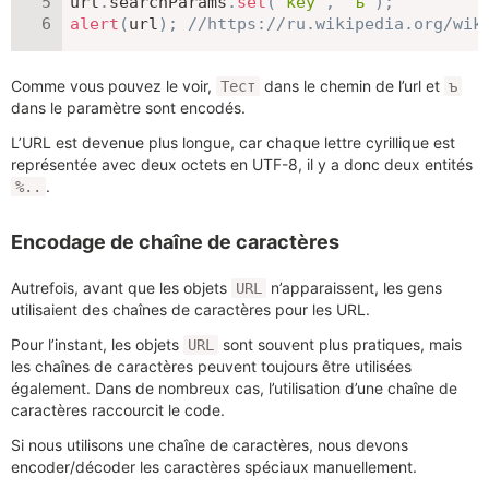
url
.
searchParams
.
set
(
'key'
,
'ъ'
)
;
alert
(
url
)
;
//https://ru.wikipedia.org/wik
Comme vous pouvez le voir,
dans le chemin de l’url et
Тест
ъ
dans le paramètre sont encodés.
L’URL est devenue plus longue, car chaque lettre cyrillique est
représentée avec deux octets en UTF-8, il y a donc deux entités
.
%..
Encodage de chaîne de caractères
Autrefois, avant que les objets
n’apparaissent, les gens
URL
utilisaient des chaînes de caractères pour les URL.
Pour l’instant, les objets
sont souvent plus pratiques, mais
URL
les chaînes de caractères peuvent toujours être utilisées
également. Dans de nombreux cas, l’utilisation d’une chaîne de
caractères raccourcit le code.
Si nous utilisons une chaîne de caractères, nous devons
encoder/décoder les caractères spéciaux manuellement.