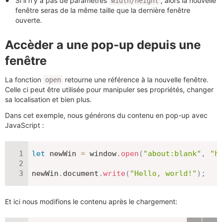
Si il n’y a pas de paramètres
, alors la nouvelle
width/height
fenêtre seras de la même taille que la dernière fenêtre
ouverte.
Accèder a une pop-up depuis une
fenêtre
La fonction
retourne une référence à la nouvelle fenêtre.
open
Celle ci peut être utilisée pour manipuler ses propriétés, changer
sa localisation et bien plus.
Dans cet exemple, nous générons du contenu en pop-up avec
JavaScript :
let
 newWin 
=
 window
.
open
(
"about:blank"
,
"h
newWin
.
document
.
write
(
"Hello, world!"
)
;
Et ici nous modifions le contenu après le chargement: