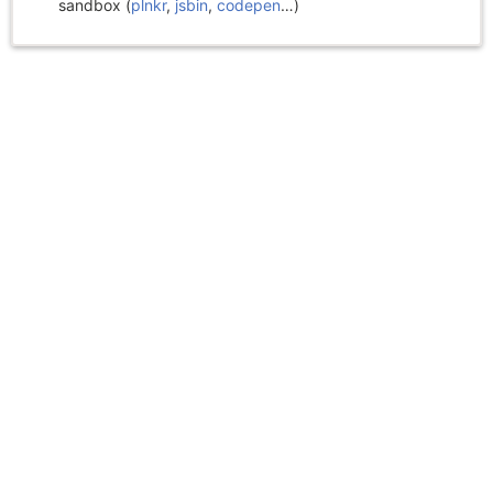
sandbox (
plnkr
,
jsbin
,
codepen
…)