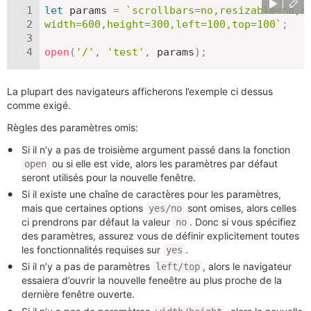
let
 params 
=
`
scrollbars=no,resizable=no,st
width=600,height=300,left=100,top=100
`
;
open
(
'/'
,
'test'
,
 params
)
;
La plupart des navigateurs afficherons l’exemple ci dessus
comme exigé.
Règles des paramètres omis:
Si il n’y a pas de troisième argument passé dans la fonction
ou si elle est vide, alors les paramètres par défaut
open
seront utilisés pour la nouvelle fenêtre.
Si il existe une chaîne de caractères pour les paramètres,
mais que certaines options
sont omises, alors celles
yes/no
ci prendrons par défaut la valeur
. Donc si vous spécifiez
no
des paramètres, assurez vous de définir explicitement toutes
les fonctionnalités requises sur
.
yes
Si il n’y a pas de paramètres
, alors le navigateur
left/top
essaiera d’ouvrir la nouvelle feneêtre au plus proche de la
dernière fenêtre ouverte.