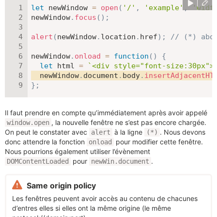
let
 newWindow 
=
open
(
'/'
,
'example'
,
'widt
newWindow
.
focus
(
)
;
alert
(
newWindow
.
location
.
href
)
;
// (*) abo
newWindow
.
onload
=
function
(
)
{
let
 html 
=
`
<div style="font-size:30px">
  newWindow
.
document
.
body
.
insertAdjacentHT
}
;
Il faut prendre en compte qu’immédiatement après avoir appelé
, la nouvelle fenêtre ne s’est pas encore chargée.
window.open
On peut le constater avec
à la ligne
. Nous devons
alert
(*)
donc attendre la fonction
pour modifier cette fenêtre.
onload
Nous pourrions également utiliser l’évènement
pour
.
DOMContentLoaded
newWin.document
Same origin policy
Les fenêtres peuvent avoir accès au contenu de chacunes
d’entres elles si elles ont la même origine (le même