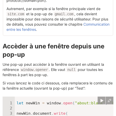
protocol://domain:port).
Autrement, par exemple si la fenêtre principale vient de
et la pop-up de
, cela devient
site.com
gmail.com
impossible pour des raisons de sécurité utilisateur. Pour plus
de détails, vous pouvez consulter le chapitre
Communication
entre les fenêtres
.
Accèder à une fenêtre depuis une
pop-up
Une pop-up peut accèder à la fenêtre ouvrant en utilisant la
référence
. Elle vaut
pour toutes les
window.opener
null
fenêtres à part les pop-up.
Si vous lancez le code ci dessous, cela remplacera le contenu de
la fenêtre actuelle (ouvrant la pop-up) par “Test”:
let
 newWin 
=
 window
.
open
(
"about:blank"
,
"h
newWin
.
document
.
write
(