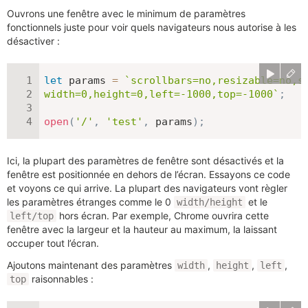
Ouvrons une fenêtre avec le minimum de paramètres
fonctionnels juste pour voir quels navigateurs nous autorise à les
désactiver :
let
 params 
=
`
scrollbars=no,resizable=no,st
width=0,height=0,left=-1000,top=-1000
`
;
open
(
'/'
,
'test'
,
 params
)
;
Ici, la plupart des paramètres de fenêtre sont désactivés et la
fenêtre est positionnée en dehors de l’écran. Essayons ce code
et voyons ce qui arrive. La plupart des navigateurs vont règler
les paramètres étranges comme le 0
et le
width/height
hors écran. Par exemple, Chrome ouvrira cette
left/top
fenêtre avec la largeur et la hauteur au maximum, la laissant
occuper tout l’écran.
Ajoutons maintenant des paramètres
,
,
,
width
height
left
raisonnables :
top