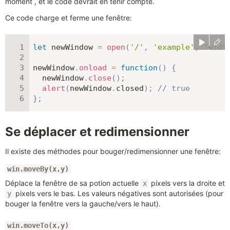
moment , et le code devrait en tenir compte.
Ce code charge et ferme une fenêtre:
let
 newWindow 
=
open
(
'/'
,
'example'
,
'widt
newWindow
.
onload
=
function
(
)
{
  newWindow
.
close
(
)
;
alert
(
newWindow
.
closed
)
;
// true
}
;
Se déplacer et redimensionner
Il existe des méthodes pour bouger/redimensionner une fenêtre:
win.moveBy(x,y)
Déplace la fenêtre de sa potion actuelle
pixels vers la droite et
x
pixels vers le bas. Les valeurs négatives sont autorisées (pour
y
bouger la fenêtre vers la gauche/vers le haut).
win.moveTo(x,y)